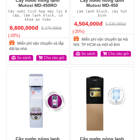
Cây nước nóng lạnh
Cây nước nóng lạnh
Mutosi MD-450RO
Mutosi MD-450
Cây nước tích hợp máy lọc 8
Làm lạnh block, cây hút
cấp, làm lạnh block, có
bình
khoá an toàn
4,504,000đ
5,630,000đ
6,600,000đ
8,270,000đ
(-20%)
(-20%)
Miễn phí vận chuyển tại Hà
Miễn phí vận chuyển và lắp
Nội, TP HCM và một số tỉnh
đặt tại nhà
So sánh
Cho vào giỏ
So sánh
Cho vào giỏ
Cây nước nóng lạnh
Cây nước nóng lạnh