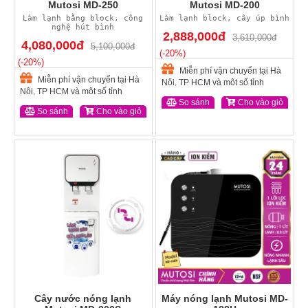
Mutosi MD-250
Mutosi MD-200
Làm lạnh bằng block, công
Làm lạnh block, cây úp bình
nghệ hút bình
2,888,000đ
3,610,000đ
4,080,000đ
5,100,000đ
(-20%)
(-20%)
Miễn phí vận chuyển tại Hà
Miễn phí vận chuyển tại Hà
Nội, TP HCM và một số tỉnh
Nội, TP HCM và một số tỉnh
So sánh
Cho vào giỏ
So sánh
Cho vào giỏ
Cây nước nóng lạnh
Máy nóng lạnh Mutosi MD-