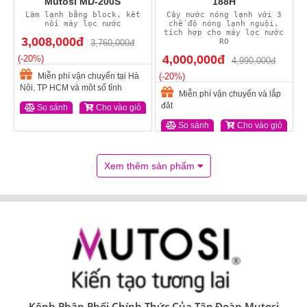
Mutosi MD-200S
188H
Làm lạnh bằng block, kết
Cây nước nóng lạnh với 3
nối máy lọc nước
chế độ nóng lạnh nguội,
tích hợp cho máy lọc nước
3,008,000đ
RO
3,760,000đ
4,000,000đ
(-20%)
4,990,000đ
Miễn phí vận chuyển tại Hà
(-20%)
Nội, TP HCM và một số tỉnh
Miễn phí vận chuyển và lắp
đặt
So sánh
Cho vào giỏ
So sánh
Cho vào giỏ
Xem thêm sản phẩm
Kênh Phân Phối Chính Thức Của Tập Đoàn Mutosi