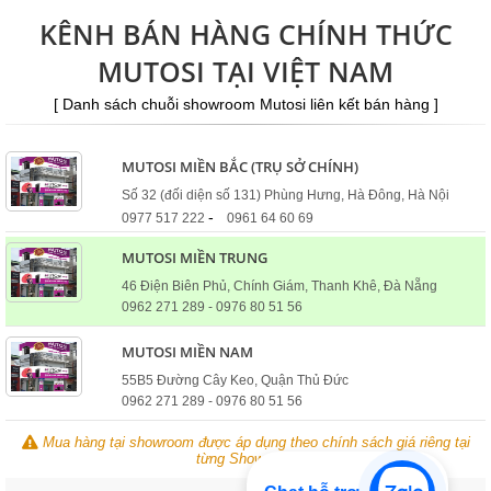
KÊNH BÁN HÀNG CHÍNH THỨC
MUTOSI TẠI VIỆT NAM
[ Danh sách chuỗi showroom Mutosi liên kết bán hàng ]
MUTOSI MIỀN BẮC (TRỤ SỞ CHÍNH)
Số 32 (đối diện số 131) Phùng Hưng, Hà Đông, Hà Nội
-
0977 517 222
0961 64 60 69
MUTOSI MIỀN TRUNG
46 Điện Biên Phủ, Chính Giám, Thanh Khê, Đà Nẵng
0962 271 289 - 0976 80 51 56
MUTOSI MIỀN NAM
55B5 Đường Cây Keo, Quận Thủ Đức
0962 271 289 - 0976 80 51 56
Mua hàng tại showroom được áp dụng theo chính sách giá riêng tại
từng Showroom