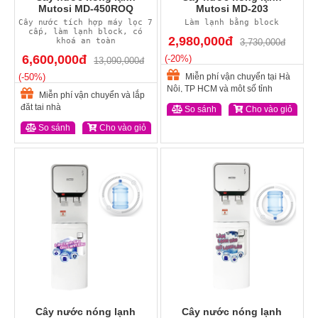
Mutosi MD-450ROQ
Mutosi MD-203
Cây nước tích hợp máy lọc 7
Làm lạnh bằng block
cấp, làm lạnh block, có
2,980,000đ
khoá an toàn
3,730,000đ
6,600,000đ
(-20%)
13,090,000đ
(-50%)
Miễn phí vận chuyển tại Hà
Nội, TP HCM và một số tỉnh
Miễn phí vận chuyển và lắp
đặt tại nhà
So sánh
Cho vào giỏ
So sánh
Cho vào giỏ
Cây nước nóng lạnh
Cây nước nóng lạnh