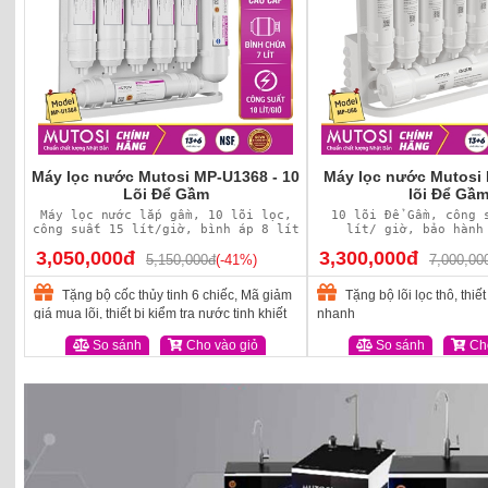
Máy lọc nước Mutosi MP-U1368 - 10
Máy lọc nước Mutosi 
Lõi Để Gầm
lõi Để Gầ
Máy lọc nước lắp gầm, 10 lõi lọc,
10 lõi Để Gầm, công 
công suất 15 lít/giờ, bình áp 8 lít
lít/ giờ, bảo hành
3,050,000đ
3,300,000đ
5,150,000đ
(-41%)
7,000,00
Tặng bộ cốc thủy tinh 6 chiếc, Mã giảm
Tặng bộ lõi lọc thô, thiết
giá mua lõi, thiết bị kiểm tra nước tinh khiết
nhanh
So sánh
Cho vào giỏ
So sánh
Cho