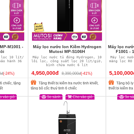
 MP-M1001 -
Máy lọc nước Ion Kiềm Hydrogen
Máy lọc nướ
õi
Mutosi MP-S106H
F1001 - 
 lọc 10 lít/
Máy lọc nước tủ đứng Hydrogen, 10
Máy lọc nướ
bảo hành 36
lõi lọc, công suất lọc 20 lít/giờ,
màng lọc RO
bình chứa nước 6 lít
4,950,000đ
5,100,000
0đ
(-24%)
8,390,000đ
(-41%)
6 chiếc, tặng
Tặng thiết bị kiểm tra nước tinh khiết,
Tặng bộ ly 
ết
tặng bộ cốc thuỷ tinh 6 chiếc
thiết bị kiểm tr
 vào giỏ
So sánh
Cho vào giỏ
So s