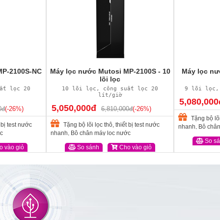
MP-2100S-NC
Máy lọc nước Mutosi MP-2100S - 10
Máy lọc nư
lõi lọc
ất lọc 20
10 lõi lọc, công suất lọc 20
9 lõi lọc,
lít/giờ
5,080,000
5,050,000đ
0đ
(-26%)
6,810,000đ
(-26%)
Tặng bộ lõi 
 bị test nước
Tặng bộ lõi lọc thô, thiết bị test nước
nhanh, Bộ chân
c
nhanh, Bộ chân máy lọc nước
So s
 vào giỏ
So sánh
Cho vào giỏ