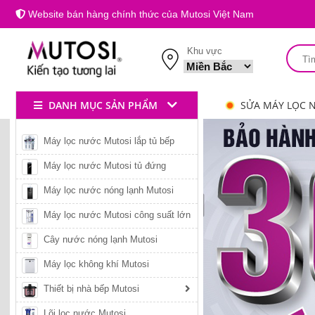
Website bán hàng chính thức của Mutosi Việt Nam
Khu vực
DANH MỤC SẢN PHẨM
SỬA MÁY LỌC 
Máy Lọc Nước Mutosi
Máy lọc nước Mutosi lắp tủ bếp
1
Máy lọc nước Mutosi tủ đứng
Máy lọc nước nóng lạnh Mutosi
Máy lọc nước Mutosi công suất lớn
Cây nước nóng lạnh Mutosi
Máy lọc không khí Mutosi
Thiết bị nhà bếp Mutosi
Lõi lọc nước Mutosi