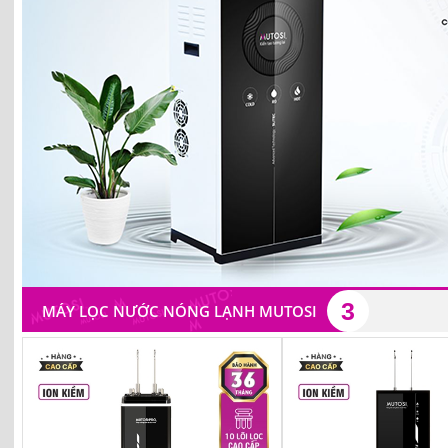
3
MÁY LỌC NƯỚC NÓNG LẠNH MUTOSI