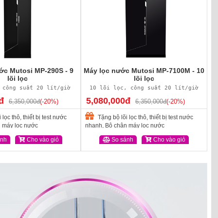
ớc Mutosi MP-290S - 9
Máy lọc nước Mutosi MP-7100M - 10
lõi lọc
lõi lọc
 công suất 20 lít/giờ
10 lõi lọc, công suất 20 lít/giờ
đ
5,080,000đ
6,350,000đ
(-20%)
6,350,000đ
(-20%)
lọc thô, thiết bị test nước
Tặng bộ lõi lọc thô, thiết bị test nước
 máy lọc nước
nhanh, Bộ chân máy lọc nước
ánh
Cho vào giỏ
So sánh
Cho vào giỏ