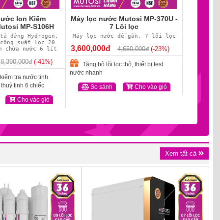
nước Ion Kiềm
Máy lọc nước Mutosi MP-370U -
Máy lọc 
utosi MP-S106H
7 Lõi lọc
 tủ đứng Hydrogen,
Máy lọc nước để gần, 7 lõi lọc
10 lõi Để
 công suất lọc 20
lít/ gi
3,600,000đ
4,650,000đ
(-23%)
h chứa nước 6 lít
3,300,00
8,390,000đ
(-41%)
Tặng bộ lõi lọc thô, thiết bị test
Tặng bộ l
nước nhanh
 kiểm tra nước tinh
nước nhanh
 thuỷ tinh 6 chiếc
So sánh
Cho vào giỏ
So s
Cho vào giỏ
Xem tất cả