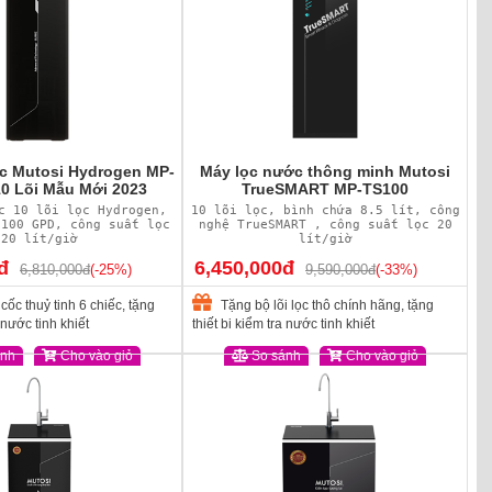
c Mutosi Hydrogen MP-
Máy lọc nước thông minh Mutosi
10 Lõi Mẫu Mới 2023
TrueSMART MP-TS100
c 10 lõi lọc Hydrogen,
10 lõi lọc, bình chứa 8.5 lít, công
 100 GPD, công suất lọc
nghệ TrueSMART , công suất lọc 20
20 lít/giờ
lít/giờ
đ
6,450,000đ
6,810,000đ
(-25%)
9,590,000đ
(-33%)
cốc thuỷ tinh 6 chiếc, tặng
Tặng bộ lõi lọc thô chính hãng, tặng
a nước tinh khiết
thiết bị kiểm tra nước tinh khiết
ánh
Cho vào giỏ
So sánh
Cho vào giỏ