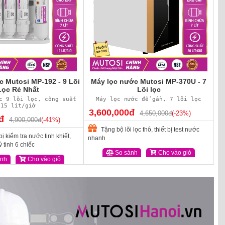
 Mutosi MP-192 - 9 Lõi
Máy lọc nước Mutosi MP-370U - 7
Lọc Rẻ Nhất
Lõi lọc
c 9 lõi lọc, công suất
Máy lọc nước để gần, 7 lõi lọc
15 lít/giờ
3,600,000đ
4,650,000đ
(-23%)
đ
4,900,000đ
(-41%)
Tặng bộ lõi lọc thô, thiết bị test nước
bị kiểm tra nước tinh khiết,
nhanh
 tinh 6 chiếc
So sánh
Cho vào giỏ
ánh
Cho vào giỏ