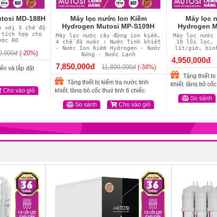
utosi MD-188H
Máy lọc nước Ion Kiềm
Máy lọc 
Hydrogen Mutosi MP-S109H
Hydrogen M
h với 3 chế độ
 tích hợp cho
Máy lọc nước cây đứng ion kiềm,
Máy lọc nước
ước RO
4 chế độ nước : Nước Tinh khiết
10 lõi lọc,
- Nước Ion Kiềm Hydrogen - Nước
lít/giờ, bìn
0,000đ
(-20%)
Nóng - Nước Lạnh
4,950,000đ
7,850,000đ
11,890,000đ
(-34%)
ển và lắp đặt
Tặng thiết bị
Tặng thiết bị kiểm tra nước tinh
khiết, tặng bộ cốc
Cho vào giỏ
khiết, tặng bộ cốc thuỷ tinh 6 chiếc
So sánh
So sánh
Cho vào giỏ