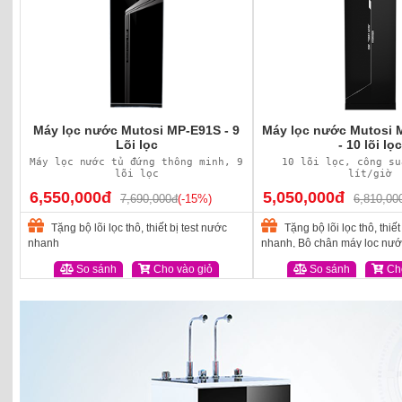
Máy lọc nước Mutosi MP-E91S - 9
Máy lọc nước Mutosi 
Lõi lọc
- 10 lõi lọc
Máy lọc nước tủ đứng thông minh, 9
10 lõi lọc, công su
lõi lọc
lít/giờ
6,550,000đ
5,050,000đ
7,690,000đ
(-15%)
6,810,00
Tặng bộ lõi lọc thô, thiết bị test nước
Tặng bộ lõi lọc thô, thiết
nhanh
nhanh, Bộ chân máy lọc nướ
So sánh
Cho vào giỏ
So sánh
Cho