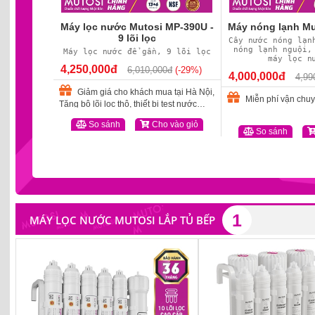
MP-371U -
Máy lọc nước Mutosi MP-390U -
Máy nóng lạnh M
9 lõi lọc
Cây nước nóng lạn
nóng lạnh nguội,
7 lõi lọc
Máy lọc nước để gần, 9 lõi lọc
máy lọc n
4,250,000đ
0đ
(-30%)
6,010,000đ
(-29%)
4,000,000đ
4,99
 bị test
Giảm giá cho khách mua tại Hà Nội,
Miễn phí vận chuy
Tặng bộ lõi lọc thô, thiết bị test nước
nhanh
vào giỏ
So sánh
Cho vào giỏ
So sánh
1
MÁY LỌC NƯỚC MUTOSI LẮP TỦ BẾP