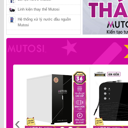
Linh kiện thay thế Mutosi
Hệ thống xử lý nước đầu nguồn
Mutosi
‹