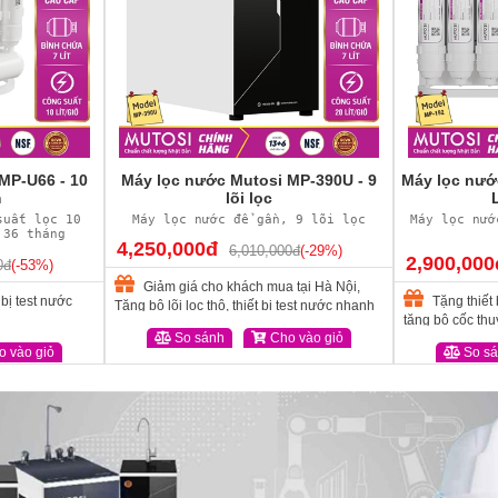
MP-U66 - 10
Máy lọc nước Mutosi MP-390U - 9
Máy lọc nước
m
lõi lọc
suất lọc 10
Máy lọc nước để gần, 9 lõi lọc
Máy lọc nướ
 36 tháng
4,250,000đ
6,010,000đ
(-29%)
2,900,000
0đ
(-53%)
Giảm giá cho khách mua tại Hà Nội,
 bị test nước
Tặng thiết 
Tặng bộ lõi lọc thô, thiết bị test nước nhanh
tặng bộ cốc thuỷ
So sánh
Cho vào giỏ
 vào giỏ
So s