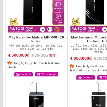
Máy lọc nước Mutosi MP-M68 - 10
Máy lọc nước Mutosi
lõi lọc
Tủ đứng 10 l
Máy lọc nước tủ đứng, 10 lõi lọc,
10 lõi lọc, công suất
công suất 10 lít/giờ
giờ, bình áp 6 lít, 
tháng
4,500,000đ
6,990,000đ
(-36%)
4,650,000đ
6,090,00
Tặng bộ lõi lọc thô, thiết bị test nước
Tặng bộ ly cốc thuỷ tinh 
nhanh
thiết bị kiểm tra nước tinh khi
So sánh
Cho vào giỏ
So sánh
Cho